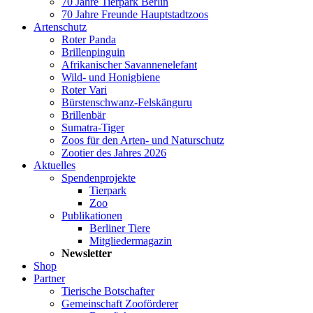
70 Jahre Tierpark Berlin
70 Jahre Freunde Hauptstadtzoos
Artenschutz
Roter Panda
Brillenpinguin
Afrikanischer Savannenelefant
Wild- und Honigbiene
Roter Vari
Bürstenschwanz-Felskänguru
Brillenbär
Sumatra-Tiger
Zoos für den Arten- und Naturschutz
Zootier des Jahres 2026
Aktuelles
Spendenprojekte
Tierpark
Zoo
Publikationen
Berliner Tiere
Mitgliedermagazin
Newsletter
Shop
Partner
Tierische Botschafter
Gemeinschaft Zooförderer