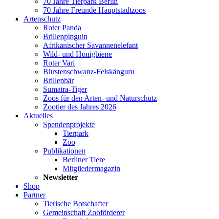
70 Jahre Tierpark Berlin
70 Jahre Freunde Hauptstadtzoos
Artenschutz
Roter Panda
Brillenpinguin
Afrikanischer Savannenelefant
Wild- und Honigbiene
Roter Vari
Bürstenschwanz-Felskänguru
Brillenbär
Sumatra-Tiger
Zoos für den Arten- und Naturschutz
Zootier des Jahres 2026
Aktuelles
Spendenprojekte
Tierpark
Zoo
Publikationen
Berliner Tiere
Mitgliedermagazin
Newsletter
Shop
Partner
Tierische Botschafter
Gemeinschaft Zooförderer