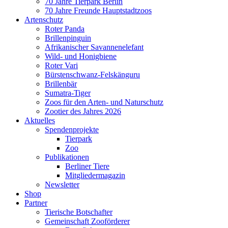
70 Jahre Tierpark Berlin
70 Jahre Freunde Hauptstadtzoos
Artenschutz
Roter Panda
Brillenpinguin
Afrikanischer Savannenelefant
Wild- und Honigbiene
Roter Vari
Bürstenschwanz-Felskänguru
Brillenbär
Sumatra-Tiger
Zoos für den Arten- und Naturschutz
Zootier des Jahres 2026
Aktuelles
Spendenprojekte
Tierpark
Zoo
Publikationen
Berliner Tiere
Mitgliedermagazin
Newsletter
Shop
Partner
Tierische Botschafter
Gemeinschaft Zooförderer