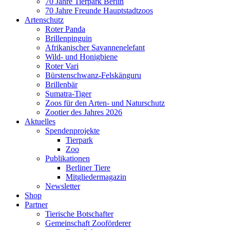
70 Jahre Tierpark Berlin
70 Jahre Freunde Hauptstadtzoos
Artenschutz
Roter Panda
Brillenpinguin
Afrikanischer Savannenelefant
Wild- und Honigbiene
Roter Vari
Bürstenschwanz-Felskänguru
Brillenbär
Sumatra-Tiger
Zoos für den Arten- und Naturschutz
Zootier des Jahres 2026
Aktuelles
Spendenprojekte
Tierpark
Zoo
Publikationen
Berliner Tiere
Mitgliedermagazin
Newsletter
Shop
Partner
Tierische Botschafter
Gemeinschaft Zooförderer