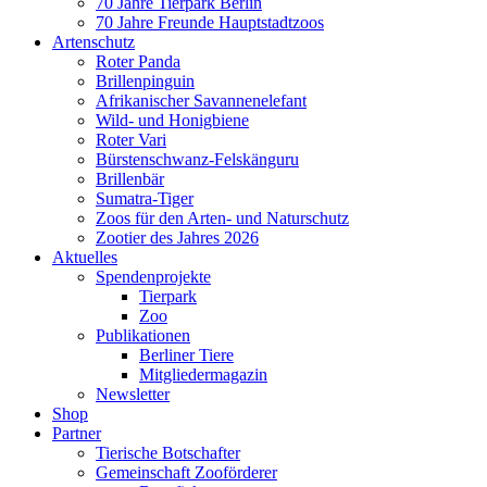
70 Jahre Tierpark Berlin
70 Jahre Freunde Hauptstadtzoos
Artenschutz
Roter Panda
Brillenpinguin
Afrikanischer Savannenelefant
Wild- und Honigbiene
Roter Vari
Bürstenschwanz-Felskänguru
Brillenbär
Sumatra-Tiger
Zoos für den Arten- und Naturschutz
Zootier des Jahres 2026
Aktuelles
Spendenprojekte
Tierpark
Zoo
Publikationen
Berliner Tiere
Mitgliedermagazin
Newsletter
Shop
Partner
Tierische Botschafter
Gemeinschaft Zooförderer