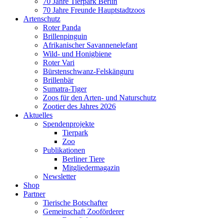
70 Jahre Tierpark Berlin
70 Jahre Freunde Hauptstadtzoos
Artenschutz
Roter Panda
Brillenpinguin
Afrikanischer Savannenelefant
Wild- und Honigbiene
Roter Vari
Bürstenschwanz-Felskänguru
Brillenbär
Sumatra-Tiger
Zoos für den Arten- und Naturschutz
Zootier des Jahres 2026
Aktuelles
Spendenprojekte
Tierpark
Zoo
Publikationen
Berliner Tiere
Mitgliedermagazin
Newsletter
Shop
Partner
Tierische Botschafter
Gemeinschaft Zooförderer