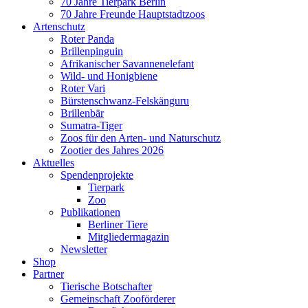
70 Jahre Tierpark Berlin
70 Jahre Freunde Hauptstadtzoos
Artenschutz
Roter Panda
Brillenpinguin
Afrikanischer Savannenelefant
Wild- und Honigbiene
Roter Vari
Bürstenschwanz-Felskänguru
Brillenbär
Sumatra-Tiger
Zoos für den Arten- und Naturschutz
Zootier des Jahres 2026
Aktuelles
Spendenprojekte
Tierpark
Zoo
Publikationen
Berliner Tiere
Mitgliedermagazin
Newsletter
Shop
Partner
Tierische Botschafter
Gemeinschaft Zooförderer