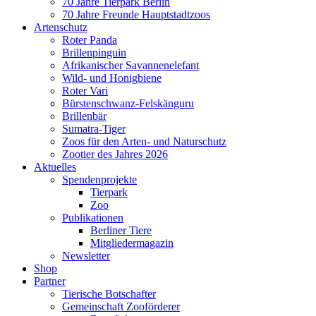
70 Jahre Tierpark Berlin
70 Jahre Freunde Hauptstadtzoos
Artenschutz
Roter Panda
Brillenpinguin
Afrikanischer Savannenelefant
Wild- und Honigbiene
Roter Vari
Bürstenschwanz-Felskänguru
Brillenbär
Sumatra-Tiger
Zoos für den Arten- und Naturschutz
Zootier des Jahres 2026
Aktuelles
Spendenprojekte
Tierpark
Zoo
Publikationen
Berliner Tiere
Mitgliedermagazin
Newsletter
Shop
Partner
Tierische Botschafter
Gemeinschaft Zooförderer