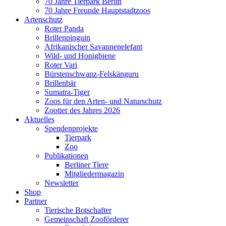
70 Jahre Tierpark Berlin
70 Jahre Freunde Hauptstadtzoos
Artenschutz
Roter Panda
Brillenpinguin
Afrikanischer Savannenelefant
Wild- und Honigbiene
Roter Vari
Bürstenschwanz-Felskänguru
Brillenbär
Sumatra-Tiger
Zoos für den Arten- und Naturschutz
Zootier des Jahres 2026
Aktuelles
Spendenprojekte
Tierpark
Zoo
Publikationen
Berliner Tiere
Mitgliedermagazin
Newsletter
Shop
Partner
Tierische Botschafter
Gemeinschaft Zooförderer