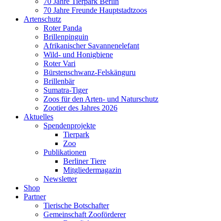
70 Jahre Tierpark Berlin
70 Jahre Freunde Hauptstadtzoos
Artenschutz
Roter Panda
Brillenpinguin
Afrikanischer Savannenelefant
Wild- und Honigbiene
Roter Vari
Bürstenschwanz-Felskänguru
Brillenbär
Sumatra-Tiger
Zoos für den Arten- und Naturschutz
Zootier des Jahres 2026
Aktuelles
Spendenprojekte
Tierpark
Zoo
Publikationen
Berliner Tiere
Mitgliedermagazin
Newsletter
Shop
Partner
Tierische Botschafter
Gemeinschaft Zooförderer