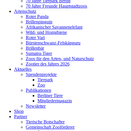
70 Jahre Tierpark Berlin
70 Jahre Freunde Hauptstadtzoos
Artenschutz
Roter Panda
Brillenpinguin
Afrikanischer Savannenelefant
Wild- und Honigbiene
Roter Vari
Bürstenschwanz-Felskänguru
Brillenbär
Sumatra-Tiger
Zoos für den Arten- und Naturschutz
Zootier des Jahres 2026
Aktuelles
Spendenprojekte
Tierpark
Zoo
Publikationen
Berliner Tiere
Mitgliedermagazin
Newsletter
Shop
Partner
Tierische Botschafter
Gemeinschaft Zooförderer