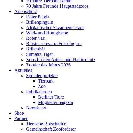
70 Jahre Tierpark Berlin
70 Jahre Freunde Hauptstadtzoos
Artenschutz
Roter Panda
Brillenpinguin
Afrikanischer Savannenelefant
Wild- und Honigbiene
Roter Vari
Bürstenschwanz-Felskänguru
Brillenbär
Sumatra-Tiger
Zoos für den Arten- und Naturschutz
Zootier des Jahres 2026
Aktuelles
Spendenprojekte
Tierpark
Zoo
Publikationen
Berliner Tiere
Mitgliedermagazin
Newsletter
Shop
Partner
Tierische Botschafter
Gemeinschaft Zooförderer