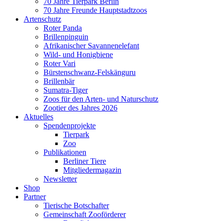
70 Jahre Tierpark Berlin
70 Jahre Freunde Hauptstadtzoos
Artenschutz
Roter Panda
Brillenpinguin
Afrikanischer Savannenelefant
Wild- und Honigbiene
Roter Vari
Bürstenschwanz-Felskänguru
Brillenbär
Sumatra-Tiger
Zoos für den Arten- und Naturschutz
Zootier des Jahres 2026
Aktuelles
Spendenprojekte
Tierpark
Zoo
Publikationen
Berliner Tiere
Mitgliedermagazin
Newsletter
Shop
Partner
Tierische Botschafter
Gemeinschaft Zooförderer