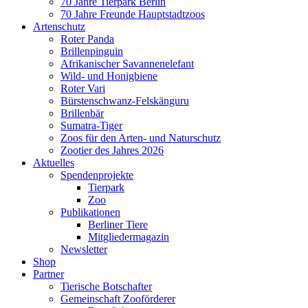
70 Jahre Tierpark Berlin
70 Jahre Freunde Hauptstadtzoos
Artenschutz
Roter Panda
Brillenpinguin
Afrikanischer Savannenelefant
Wild- und Honigbiene
Roter Vari
Bürstenschwanz-Felskänguru
Brillenbär
Sumatra-Tiger
Zoos für den Arten- und Naturschutz
Zootier des Jahres 2026
Aktuelles
Spendenprojekte
Tierpark
Zoo
Publikationen
Berliner Tiere
Mitgliedermagazin
Newsletter
Shop
Partner
Tierische Botschafter
Gemeinschaft Zooförderer