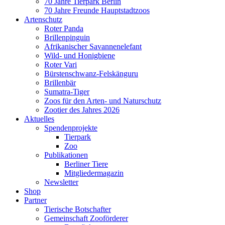
70 Jahre Tierpark Berlin
70 Jahre Freunde Hauptstadtzoos
Artenschutz
Roter Panda
Brillenpinguin
Afrikanischer Savannenelefant
Wild- und Honigbiene
Roter Vari
Bürstenschwanz-Felskänguru
Brillenbär
Sumatra-Tiger
Zoos für den Arten- und Naturschutz
Zootier des Jahres 2026
Aktuelles
Spendenprojekte
Tierpark
Zoo
Publikationen
Berliner Tiere
Mitgliedermagazin
Newsletter
Shop
Partner
Tierische Botschafter
Gemeinschaft Zooförderer