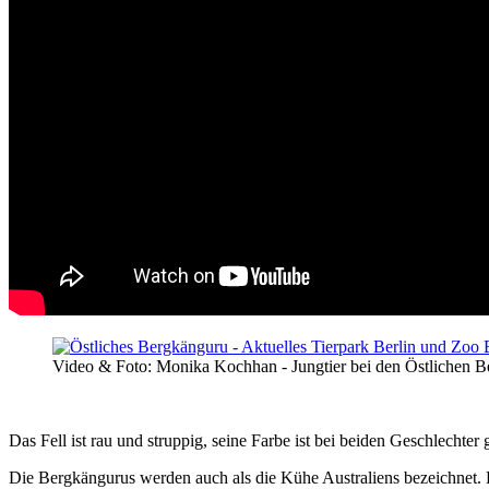
Video & Foto: Monika Kochhan - Jungtier bei den Östlichen B
Das Fell ist rau und struppig, seine Farbe ist bei beiden Geschlechter
Die Bergkängurus werden auch als die Kühe Australiens bezeichnet. D