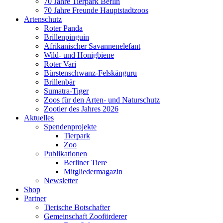
70 Jahre Tierpark Berlin
70 Jahre Freunde Hauptstadtzoos
Artenschutz
Roter Panda
Brillenpinguin
Afrikanischer Savannenelefant
Wild- und Honigbiene
Roter Vari
Bürstenschwanz-Felskänguru
Brillenbär
Sumatra-Tiger
Zoos für den Arten- und Naturschutz
Zootier des Jahres 2026
Aktuelles
Spendenprojekte
Tierpark
Zoo
Publikationen
Berliner Tiere
Mitgliedermagazin
Newsletter
Shop
Partner
Tierische Botschafter
Gemeinschaft Zooförderer