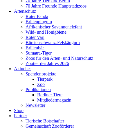
70 Jahre Tierpark Berlin
70 Jahre Freunde Hauptstadtzoos
Artenschutz
Roter Panda
Brillenpinguin
Afrikanischer Savannenelefant
Wild- und Honigbiene
Roter Vari
Bürstenschwanz-Felskänguru
Brillenbär
Sumatra-Tiger
Zoos für den Arten- und Naturschutz
Zootier des Jahres 2026
Aktuelles
Spendenprojekte
Tierpark
Zoo
Publikationen
Berliner Tiere
Mitgliedermagazin
Newsletter
Shop
Partner
Tierische Botschafter
Gemeinschaft Zooförderer