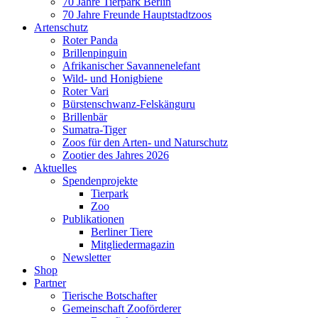
70 Jahre Tierpark Berlin
70 Jahre Freunde Hauptstadtzoos
Artenschutz
Roter Panda
Brillenpinguin
Afrikanischer Savannenelefant
Wild- und Honigbiene
Roter Vari
Bürstenschwanz-Felskänguru
Brillenbär
Sumatra-Tiger
Zoos für den Arten- und Naturschutz
Zootier des Jahres 2026
Aktuelles
Spendenprojekte
Tierpark
Zoo
Publikationen
Berliner Tiere
Mitgliedermagazin
Newsletter
Shop
Partner
Tierische Botschafter
Gemeinschaft Zooförderer