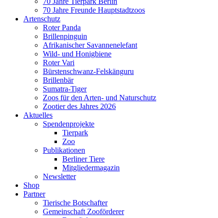
70 Jahre Tierpark Berlin
70 Jahre Freunde Hauptstadtzoos
Artenschutz
Roter Panda
Brillenpinguin
Afrikanischer Savannenelefant
Wild- und Honigbiene
Roter Vari
Bürstenschwanz-Felskänguru
Brillenbär
Sumatra-Tiger
Zoos für den Arten- und Naturschutz
Zootier des Jahres 2026
Aktuelles
Spendenprojekte
Tierpark
Zoo
Publikationen
Berliner Tiere
Mitgliedermagazin
Newsletter
Shop
Partner
Tierische Botschafter
Gemeinschaft Zooförderer