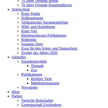
70 Jahre Tierpark Berlin
70 Jahre Freunde Hauptstadtzoos
Artenschutz
Roter Panda
Brillenpinguin
Afrikanischer Savannenelefant
Wild- und Honigbiene
Roter Vari
Bürstenschwanz-Felskänguru
Brillenbär
Sumatra-Tiger
Zoos für den Arten- und Naturschutz
Zootier des Jahres 2026
Aktuelles
Spendenprojekte
Tierpark
Zoo
Publikationen
Berliner Tiere
Mitgliedermagazin
Newsletter
Shop
Partner
Tierische Botschafter
Gemeinschaft Zooförderer