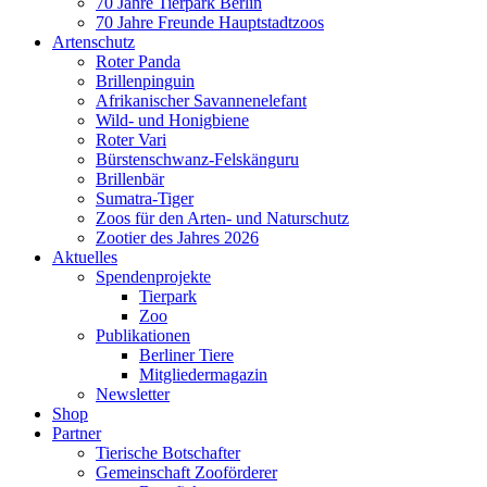
70 Jahre Tierpark Berlin
70 Jahre Freunde Hauptstadtzoos
Artenschutz
Roter Panda
Brillenpinguin
Afrikanischer Savannenelefant
Wild- und Honigbiene
Roter Vari
Bürstenschwanz-Felskänguru
Brillenbär
Sumatra-Tiger
Zoos für den Arten- und Naturschutz
Zootier des Jahres 2026
Aktuelles
Spendenprojekte
Tierpark
Zoo
Publikationen
Berliner Tiere
Mitgliedermagazin
Newsletter
Shop
Partner
Tierische Botschafter
Gemeinschaft Zooförderer