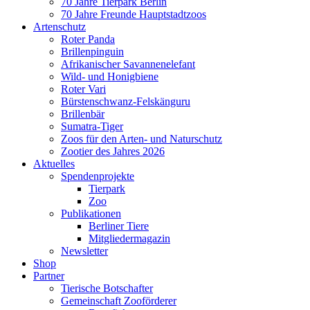
70 Jahre Tierpark Berlin
70 Jahre Freunde Hauptstadtzoos
Artenschutz
Roter Panda
Brillenpinguin
Afrikanischer Savannenelefant
Wild- und Honigbiene
Roter Vari
Bürstenschwanz-Felskänguru
Brillenbär
Sumatra-Tiger
Zoos für den Arten- und Naturschutz
Zootier des Jahres 2026
Aktuelles
Spendenprojekte
Tierpark
Zoo
Publikationen
Berliner Tiere
Mitgliedermagazin
Newsletter
Shop
Partner
Tierische Botschafter
Gemeinschaft Zooförderer