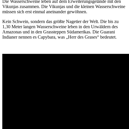
Die Wasserschweine leben auf dem Erweiterungsgelände mit den
Vikunjas zusammen. Die Vikunjas und die kleinen Wasserschweine
müssen sich erst einmal aneinander gewöhnen.
Kein Schwein, sondern das größte Nagetier der Welt. Die bis zu
1,30 Meter langen Wasserschweine leben in den Urwäldern des
Amazonas und in den Grassteppen Südamerikas. Die Guarani
Indianer nennen es Capybara, was „Herr des Grases“ bedeutet.