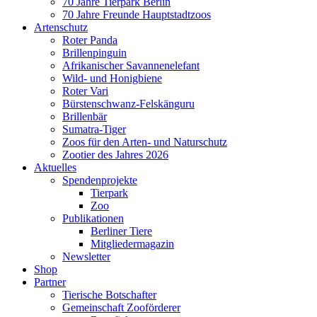
70 Jahre Tierpark Berlin
70 Jahre Freunde Hauptstadtzoos
Artenschutz
Roter Panda
Brillenpinguin
Afrikanischer Savannenelefant
Wild- und Honigbiene
Roter Vari
Bürstenschwanz-Felskänguru
Brillenbär
Sumatra-Tiger
Zoos für den Arten- und Naturschutz
Zootier des Jahres 2026
Aktuelles
Spendenprojekte
Tierpark
Zoo
Publikationen
Berliner Tiere
Mitgliedermagazin
Newsletter
Shop
Partner
Tierische Botschafter
Gemeinschaft Zooförderer