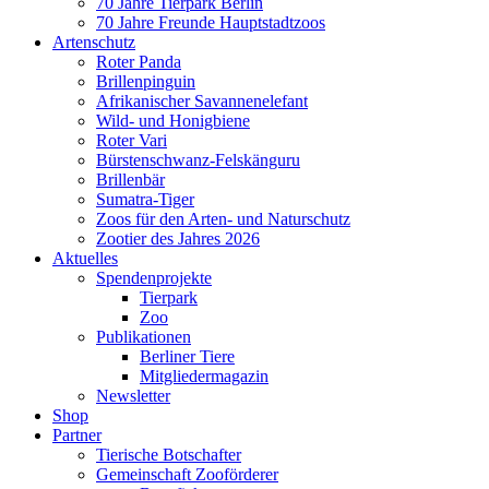
70 Jahre Tierpark Berlin
70 Jahre Freunde Hauptstadtzoos
Artenschutz
Roter Panda
Brillenpinguin
Afrikanischer Savannenelefant
Wild- und Honigbiene
Roter Vari
Bürstenschwanz-Felskänguru
Brillenbär
Sumatra-Tiger
Zoos für den Arten- und Naturschutz
Zootier des Jahres 2026
Aktuelles
Spendenprojekte
Tierpark
Zoo
Publikationen
Berliner Tiere
Mitgliedermagazin
Newsletter
Shop
Partner
Tierische Botschafter
Gemeinschaft Zooförderer