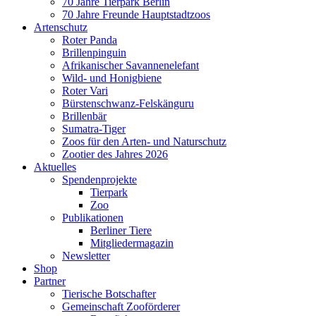
70 Jahre Tierpark Berlin
70 Jahre Freunde Hauptstadtzoos
Artenschutz
Roter Panda
Brillenpinguin
Afrikanischer Savannenelefant
Wild- und Honigbiene
Roter Vari
Bürstenschwanz-Felskänguru
Brillenbär
Sumatra-Tiger
Zoos für den Arten- und Naturschutz
Zootier des Jahres 2026
Aktuelles
Spendenprojekte
Tierpark
Zoo
Publikationen
Berliner Tiere
Mitgliedermagazin
Newsletter
Shop
Partner
Tierische Botschafter
Gemeinschaft Zooförderer