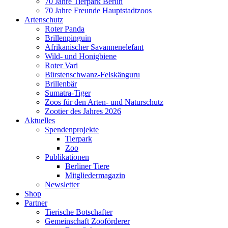
70 Jahre Tierpark Berlin
70 Jahre Freunde Hauptstadtzoos
Artenschutz
Roter Panda
Brillenpinguin
Afrikanischer Savannenelefant
Wild- und Honigbiene
Roter Vari
Bürstenschwanz-Felskänguru
Brillenbär
Sumatra-Tiger
Zoos für den Arten- und Naturschutz
Zootier des Jahres 2026
Aktuelles
Spendenprojekte
Tierpark
Zoo
Publikationen
Berliner Tiere
Mitgliedermagazin
Newsletter
Shop
Partner
Tierische Botschafter
Gemeinschaft Zooförderer